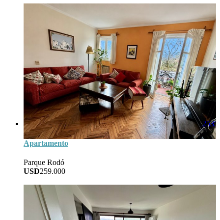
2535
Apartamento
Parque Rodó
USD
259.000
97
Area
2
Baños
3
Dorm
0
Garage