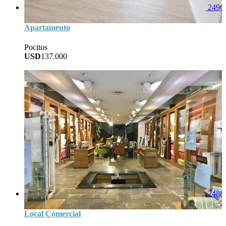
2496
Apartamento
Pocitos
USD
137.000
45
Area
1
Baños
1
Dorm
0
Garage
2488
Local Comercial