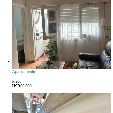
2431
Apartamento
Prado
USD
90.000
34
Area
1
Baños
1
Dorm
0
Garage