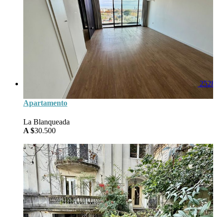
2528
Apartamento
La Blanqueada
A $
30.500
60
Area
1
Baños
2
Dorm
0
Garage