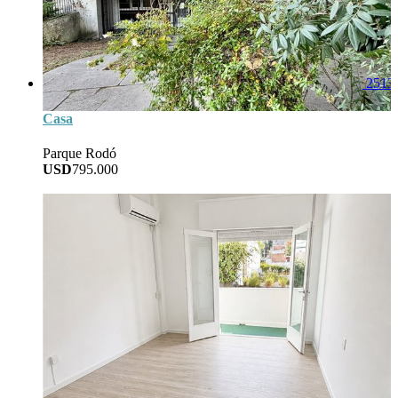
2513
Casa
Parque Rodó
USD
795.000
448
Area
5
Baños
17
Dorm
4
Garage