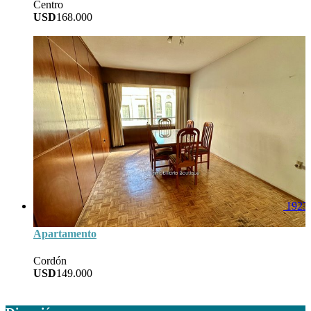
Centro
USD
168.000
60
Area
1
Baños
2
Dorm
1
Garage
1923
Apartamento
Cordón
USD
149.000
66
Area
2
Baños
2
Dorm
1
Garage