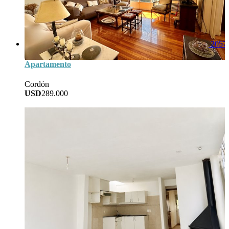
2057
Apartamento
Cordón
USD
289.000
204
Area
3
Baños
3
Dorm
0
Garage