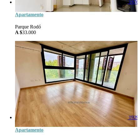
1976
Apartamento
Parque Rodó
A $
33.000
54
Area
1
Baños
2
Dorm
0
Garage
1929
Apartamento