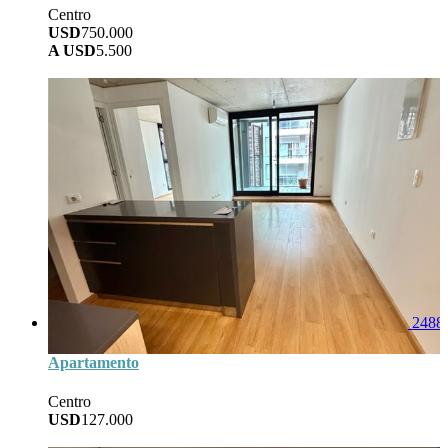
Centro
USD
750.000
A USD
5.500
668
Area
2
Baños
3
Dorm
0
Garage
2488
Apartamento
Centro
USD
127.000
39
Area
1
Baños
1
Dorm
0
Garage