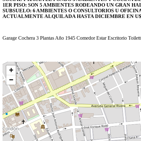
1ER PISO: SON 5 AMBIENTES RODEANDO UN GRAN HAL
SUBSUELO: 6 AMBIENTES O CONSULTORIOS U OFICIN
ACTUALMENTE ALQUILADA HASTA DICIEMBRE EN U$S
17
Dorm
5
Baños
473 m²
Area
448 m²
Edif
4
Garage
Garage
Cochera
3 Plantas
Año 1945
Comedor
Estar
Escritorio
Toilett
+
−